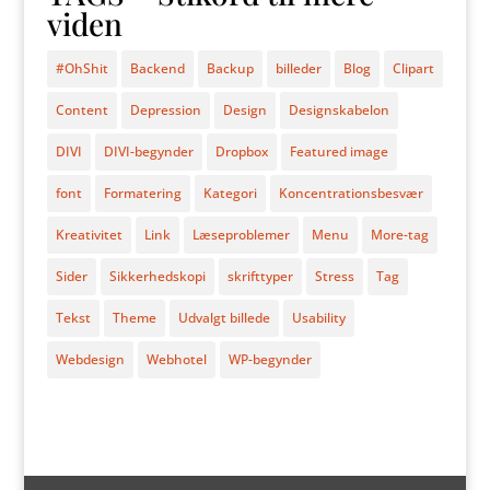
viden
#OhShit
Backend
Backup
billeder
Blog
Clipart
Content
Depression
Design
Designskabelon
DIVI
DIVI-begynder
Dropbox
Featured image
font
Formatering
Kategori
Koncentrationsbesvær
Kreativitet
Link
Læseproblemer
Menu
More-tag
Sider
Sikkerhedskopi
skrifttyper
Stress
Tag
Tekst
Theme
Udvalgt billede
Usability
Webdesign
Webhotel
WP-begynder