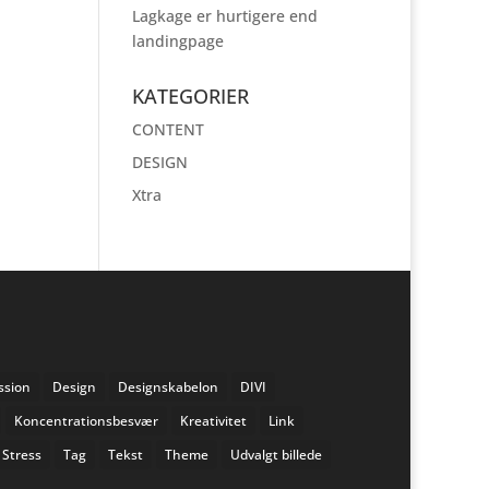
Lagkage er hurtigere end
landingpage
KATEGORIER
CONTENT
DESIGN
Xtra
ssion
Design
Designskabelon
DIVI
Koncentrationsbesvær
Kreativitet
Link
Stress
Tag
Tekst
Theme
Udvalgt billede