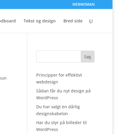
WEBWOMAN
dboard
Tekst og design
Bred side
Principper for effektivt
 kun
webdesign
Sådan får du nyt design på
WordPress
Du har valgt en dårlig
designskabelon
Har du styr på billeder til
WordPress