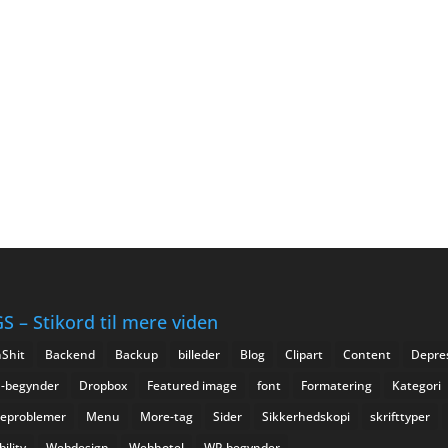
S – Stikord til mere viden
Shit
Backend
Backup
billeder
Blog
Clipart
Content
Depre
I-begynder
Dropbox
Featured image
font
Formatering
Kategori
eproblemer
Menu
More-tag
Sider
Sikkerhedskopi
skrifttyper
ility
Webdesign
Webhotel
WP-begynder