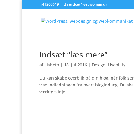
41265019
service@webwoman.dk
Indsæt “læs mere”
af
Lisbeth
|
18. jul 2016
|
Design
,
Usability
Du kan skabe overblik på din blog, når folk ser
vise indledningen fra hvert blogindlæg. Du ska
værktøjslinje i...