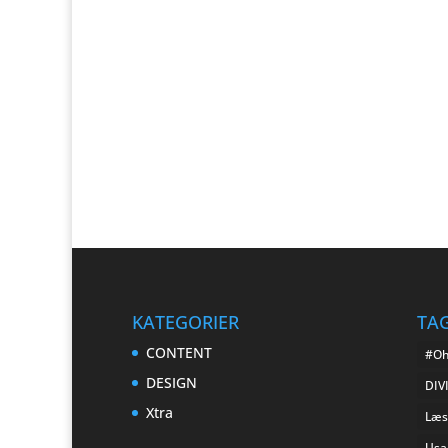
KATEGORIER
TAG
CONTENT
#Oh
DESIGN
DIV
Xtra
Læs
Usab