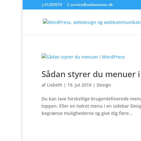
41265019
service@webwoman.dk
Sådan styrer du menuer 
af
Lisbeth
|
19. jul 2016
|
Design
Du kan lave forskellige brugerdefinerede menu
toppen. Eller en lodret menu i en sidebar Desi
begrænse mulighederne og give dig flere...