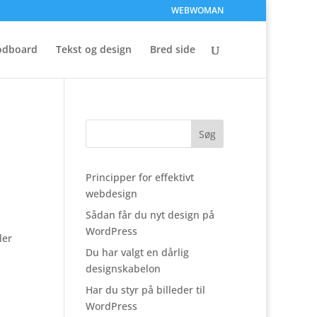
WEBWOMAN
dboard
Tekst og design
Bred side
Principper for effektivt
webdesign
Sådan får du nyt design på
WordPress
ler
Du har valgt en dårlig
designskabelon
Har du styr på billeder til
WordPress