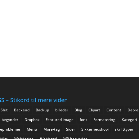
S – Stikord til mere viden
Shit
Backend
Backup
billeder
Blog
Clipart
Content
Depre
I-begynder
Dropbox
Featured image
font
Formatering
Kategori
eproblemer
Menu
More-tag
Sider
Sikkerhedskopi
skrifttyper
ility
Webdesign
Webhotel
WP-begynder