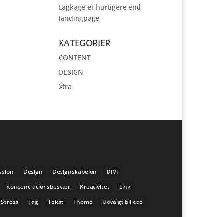
Lagkage er hurtigere end
landingpage
KATEGORIER
CONTENT
DESIGN
Xtra
ssion
Design
Designskabelon
DIVI
Koncentrationsbesvær
Kreativitet
Link
Stress
Tag
Tekst
Theme
Udvalgt billede