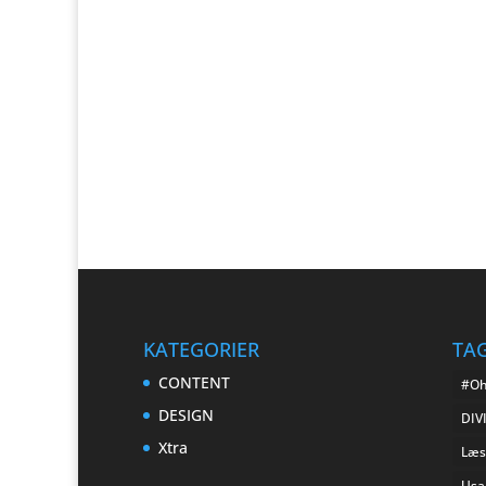
KATEGORIER
TAG
CONTENT
#Oh
DESIGN
DIV
Xtra
Læs
Usab