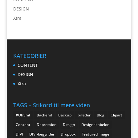
DESIGN
Xtra
KATEGORIER
CONTENT
DESIGN
Xtra
TAGS – Stikord til mere viden
#OhShit
Backend
Backup
billeder
Blog
Clipart
Content
Depression
Design
Designskabelon
DIVI
DIVI-begynder
Dropbox
Featured image