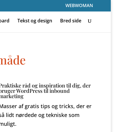
WEBWOMAN
oard
Tekst og design
Bred side
 måde
Praktiske råd og inspiration til dig, der
bruger WordPress til inbound
marketing
Masser af gratis tips og tricks, der er
så lidt nørdede og tekniske som
muligt.