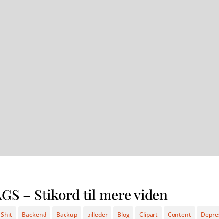
be mange problemer for dig
GS – Stikord til mere viden
Shit
Backend
Backup
billeder
Blog
Clipart
Content
Depre