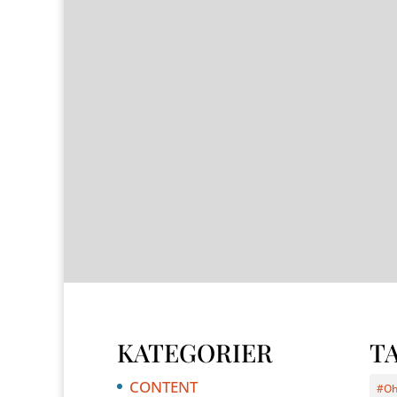
En dårlig designskabelon kan ska
KATEGORIER
TA
CONTENT
#Oh