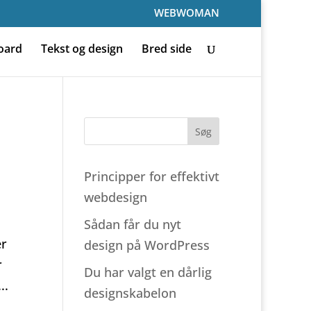
WEBWOMAN
oard
Tekst og design
Bred side
Principper for effektivt
webdesign
Sådan får du nyt
er
design på WordPress
r
Du har valgt en dårlig
..
designskabelon