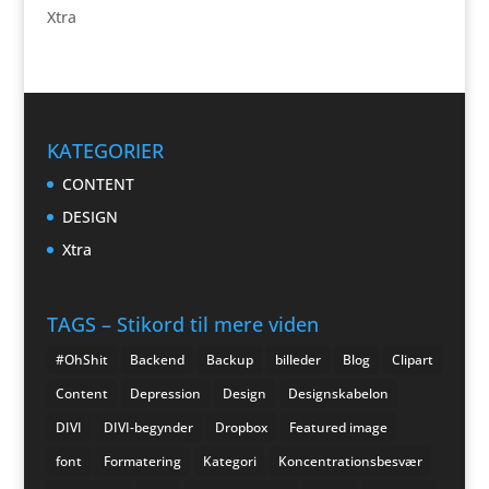
Xtra
KATEGORIER
CONTENT
DESIGN
Xtra
TAGS – Stikord til mere viden
#OhShit
Backend
Backup
billeder
Blog
Clipart
Content
Depression
Design
Designskabelon
DIVI
DIVI-begynder
Dropbox
Featured image
font
Formatering
Kategori
Koncentrationsbesvær