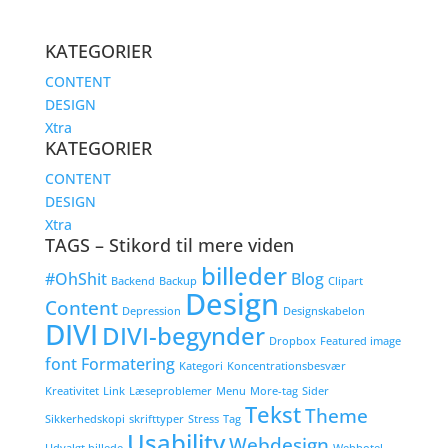
KATEGORIER
CONTENT
DESIGN
Xtra
KATEGORIER
CONTENT
DESIGN
Xtra
TAGS – Stikord til mere viden
billeder
#OhShit
Blog
Backend
Backup
Clipart
Design
Content
Depression
Designskabelon
DIVI
DIVI-begynder
Dropbox
Featured image
font
Formatering
Kategori
Koncentrationsbesvær
Kreativitet
Link
Læseproblemer
Menu
More-tag
Sider
Tekst
Theme
Sikkerhedskopi
skrifttyper
Stress
Tag
Usability
Webdesign