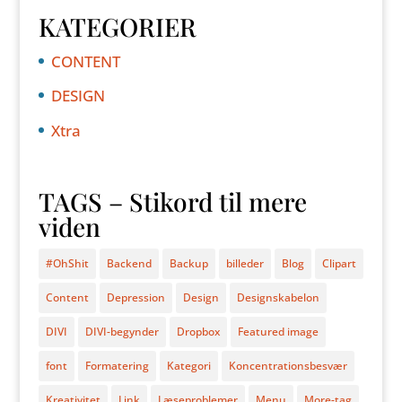
KATEGORIER
CONTENT
DESIGN
Xtra
TAGS – Stikord til mere
viden
#OhShit
Backend
Backup
billeder
Blog
Clipart
Content
Depression
Design
Designskabelon
DIVI
DIVI-begynder
Dropbox
Featured image
font
Formatering
Kategori
Koncentrationsbesvær
Kreativitet
Link
Læseproblemer
Menu
More-tag