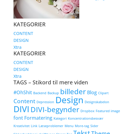
KATEGORIER
CONTENT
DESIGN
Xtra
KATEGORIER
CONTENT
DESIGN
Xtra
TAGS – Stikord til mere viden
billeder
#OhShit
Blog
Backend
Backup
Clipart
Design
Content
Depression
Designskabelon
DIVI
DIVI-begynder
Dropbox
Featured image
font
Formatering
Kategori
Koncentrationsbesvær
Kreativitet
Link
Læseproblemer
Menu
More-tag
Sider
Tekst
Theme