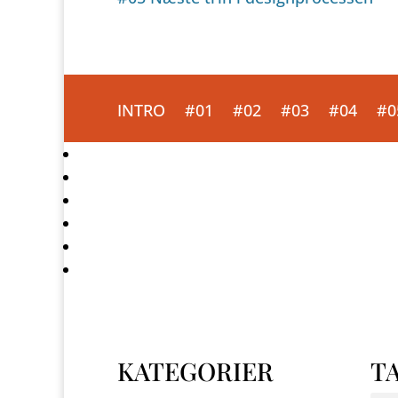
INTRO
#01
#02
#03
#04
#0
KATEGORIER
TA