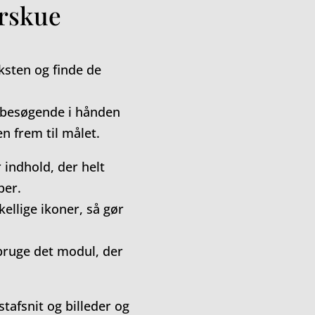
erskue
ksten og finde de
.
n besøgende i hånden
 frem til målet.
 indhold, der helt
per.
kellige ikoner, så gør
bruge det modul, der
tafsnit og billeder og