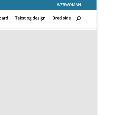
WEBWOMAN
oard
Tekst og design
Bred side