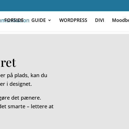
FORSIDE
GUIDE
WORDPRESS
DIVI
Moodb
ret
er på plads, kan du
r i designet.
 gøre det pænere.
et smarte – lettere at