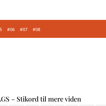
5
#06
#07
#08
GS – Stikord til mere viden