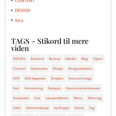
CONTENT
DESIGN
Xtra
TAGS – Stikord til mere
viden
#OhShit
Backend
Backup
billeder
Blog
Clipart
Content
Depression
Design
Designskabelon
DIVI
DIVI-begynder
Dropbox
Featured image
font
Formatering
Kategori
Koncentrationsbesvær
Kreativitet
Link
Læseproblemer
Menu
More-tag
Sider
Sikkerhedskopi
skrifttyper
Stress
Tag