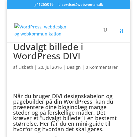
41265019
service@webwoman.dk
Udvalgt billede i
WordPress DIVI
af
Lisbeth
|
20. jul 2016
|
Design
|
0 Kommentarer
Når du bruger DIVI designskabelon og
pagebuilder på din WordPress, kan du
præsentere dine blogindlæg mange
steder og på forskellige måder. Det
kræver et “udvalgt billede” i en bestemt
størrelse. Her får du en mini-guide til
hvorfor og hvordan det skal gøres.