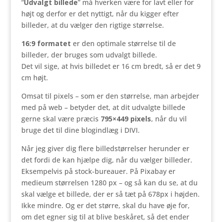
“
Udvalgt billede
” må hverken være for lavt eller for
højt og derfor er det nyttigt, når du kigger efter
billeder, at du vælger den rigtige størrelse.
16:9 formatet
er den optimale størrelse til de
billeder, der bruges som udvalgt billede.
Det vil sige, at hvis billedet er 16 cm bredt, så er det 9
cm højt.
Omsat til pixels – som er den størrelse, man arbejder
med på web – betyder det, at dit udvalgte billede
gerne skal være præcis
795×449 pixels
, når du vil
bruge det til dine blogindlæg i DIVI.
Når jeg giver dig flere billedstørrelser herunder er
det fordi de kan hjælpe dig, når du vælger billeder.
Eksempelvis på stock-bureauer. På Pixabay er
medieum størrelsen 1280 px – og så kan du se, at du
skal vælge et billede, der er så tæt på 678px i højden.
Ikke mindre. Og er det større, skal du have øje for,
om det egner sig til at blive beskåret, så det ender