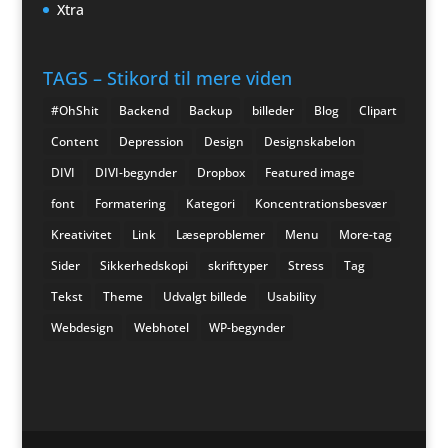
Xtra
TAGS – Stikord til mere viden
#OhShit
Backend
Backup
billeder
Blog
Clipart
Content
Depression
Design
Designskabelon
DIVI
DIVI-begynder
Dropbox
Featured image
font
Formatering
Kategori
Koncentrationsbesvær
Kreativitet
Link
Læseproblemer
Menu
More-tag
Sider
Sikkerhedskopi
skrifttyper
Stress
Tag
Tekst
Theme
Udvalgt billede
Usability
Webdesign
Webhotel
WP-begynder