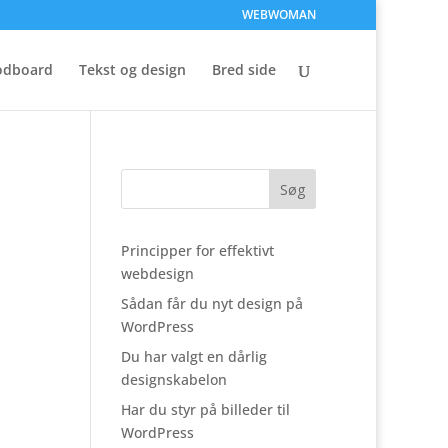
WEBWOMAN
dboard
Tekst og design
Bred side
Principper for effektivt
webdesign
Sådan får du nyt design på
WordPress
Du har valgt en dårlig
designskabelon
Har du styr på billeder til
WordPress