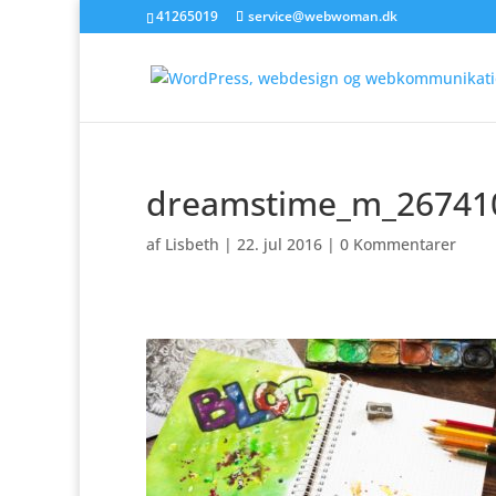
41265019
service@webwoman.dk
dreamstime_m_26741
af
Lisbeth
|
22. jul 2016
|
0 Kommentarer