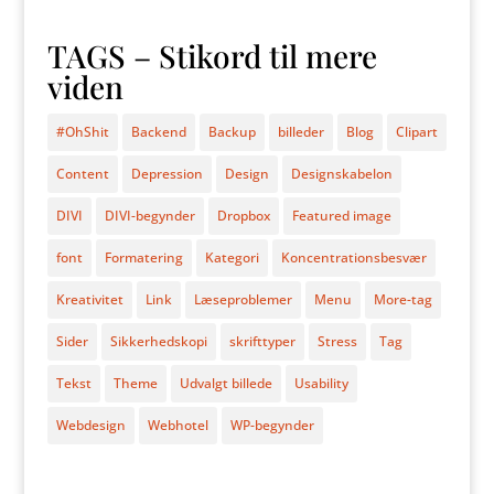
TAGS – Stikord til mere
viden
#OhShit
Backend
Backup
billeder
Blog
Clipart
Content
Depression
Design
Designskabelon
DIVI
DIVI-begynder
Dropbox
Featured image
font
Formatering
Kategori
Koncentrationsbesvær
Kreativitet
Link
Læseproblemer
Menu
More-tag
Sider
Sikkerhedskopi
skrifttyper
Stress
Tag
Tekst
Theme
Udvalgt billede
Usability
Webdesign
Webhotel
WP-begynder