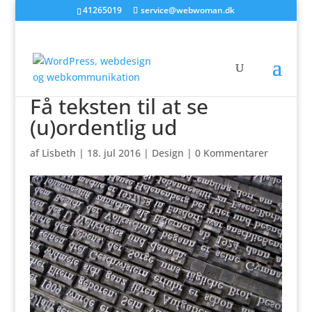
41265019
service@webwoman.dk
Få teksten til at se
(u)ordentlig ud
af
Lisbeth
|
18. jul 2016
|
Design
|
0 Kommentarer