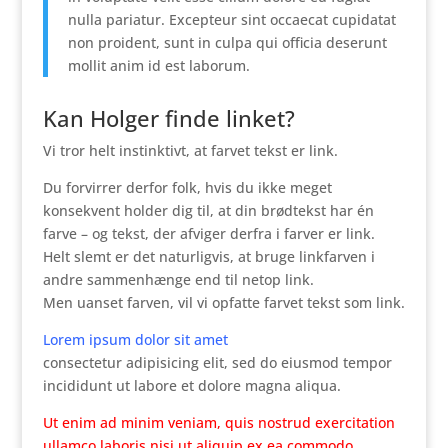
nulla pariatur. Excepteur sint occaecat cupidatat
non proident, sunt in culpa qui officia deserunt
mollit anim id est laborum.
Kan Holger finde linket?
Vi tror helt instinktivt, at farvet tekst er link.
Du forvirrer derfor folk, hvis du ikke meget
konsekvent holder dig til, at din brødtekst har én
farve – og tekst, der afviger derfra i farver er link.
Helt slemt er det naturligvis, at bruge linkfarven i
andre sammenhænge end til netop link.
Men uanset farven, vil vi opfatte farvet tekst som link.
Lorem ipsum dolor sit amet
consectetur adipisicing elit, sed do eiusmod tempor
incididunt ut labore et dolore magna aliqua.
Ut enim ad minim veniam, quis nostrud exercitation
ullamco laboris nisi ut aliquip ex ea commodo