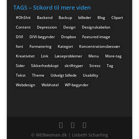
TAGS – Stikord til mere viden
#OhShit
Backend
Backup
billeder
Blog
Clipart
Content
Depression
Design
Designskabelon
DIVI
DIVI-begynder
Dropbox
Featured image
font
Formatering
Kategori
Koncentrationsbesvær
Kreativitet
Link
Læseproblemer
Menu
More-tag
Sider
Sikkerhedskopi
skrifttyper
Stress
Tag
Tekst
Theme
Udvalgt billede
Usability
Webdesign
Webhotel
WP-begynder
© WEBwoman.dk | Lisbeth Scharling