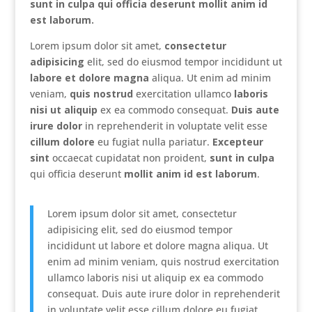
sunt in culpa qui officia deserunt mollit anim id
est laborum.
Lorem ipsum dolor sit amet,
consectetur
adipisicing
elit, sed do eiusmod tempor incididunt ut
labore et dolore magna
aliqua. Ut enim ad minim
veniam,
quis nostrud
exercitation ullamco
laboris
nisi ut aliquip
ex ea commodo consequat.
Duis aute
irure dolor
in reprehenderit in voluptate velit esse
cillum dolore
eu fugiat nulla pariatur.
Excepteur
sint
occaecat cupidatat non proident,
sunt in culpa
qui officia deserunt
mollit anim id est laborum
.
Lorem ipsum dolor sit amet, consectetur
adipisicing elit, sed do eiusmod tempor
incididunt ut labore et dolore magna aliqua. Ut
enim ad minim veniam, quis nostrud exercitation
ullamco laboris nisi ut aliquip ex ea commodo
consequat. Duis aute irure dolor in reprehenderit
in voluptate velit esse cillum dolore eu fugiat