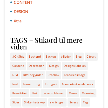
CONTENT
DESIGN
Xtra
TAGS – Stikord til mere
viden
#OhShit
Backend
Backup
billeder
Blog
Clipart
Content
Depression
Design
Designskabelon
DIVI
DIVI-begynder
Dropbox
Featured image
font
Formatering
Kategori
Koncentrationsbesvær
Kreativitet
Link
Læseproblemer
Menu
More-tag
Sider
Sikkerhedskopi
skrifttyper
Stress
Tag