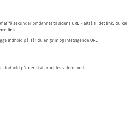
t af af få sekunder omdannet til sidens
URL
– altså til det link, du ka
te link
.
lægge indhold på, får du en grim og intetsigende URL.
 det indhold på, der skal arbejdes videre med.