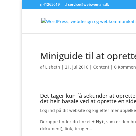
41265019
service@webwoman.dk
Miniguide til at opret
af
Lisbeth
|
21. jul 2016
|
Content
|
0 Kommen
Det tager kun få sekunder at oprett
det helt basale ved at oprette en side
Log ind på dit website og kig efter menubjælken
Deroppe finder du linket
+ Nyt,
som er den hurt
dokument), link, bruger…