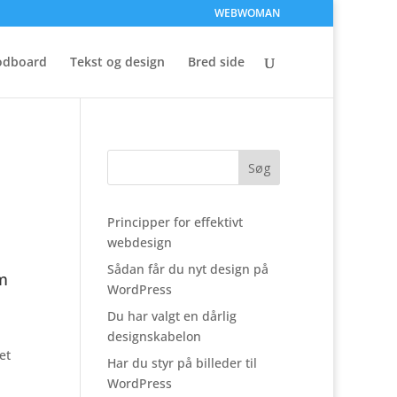
WEBWOMAN
dboard
Tekst og design
Bred side
Principper for effektivt
webdesign
Sådan får du nyt design på
om
WordPress
Du har valgt en dårlig
designskabelon
et
Har du styr på billeder til
WordPress