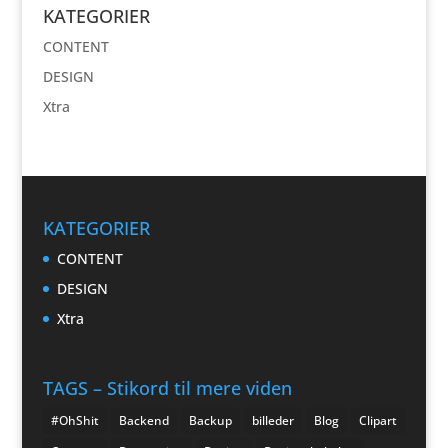
KATEGORIER
CONTENT
DESIGN
Xtra
KATEGORIER
CONTENT
DESIGN
Xtra
TAGS – Stikord til mere viden
#OhShit
Backend
Backup
billeder
Blog
Clipart