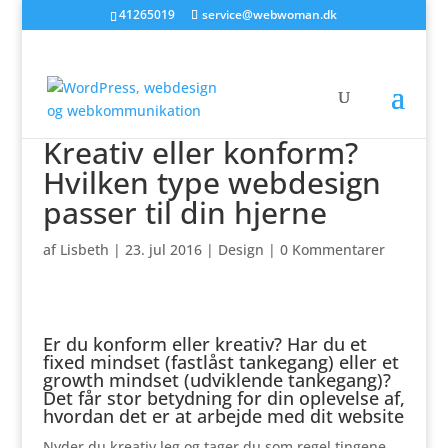
41265019
service@webwoman.dk
Kreativ eller konform?
Hvilken type webdesign
passer til din hjerne
af
Lisbeth
|
23. jul 2016
|
Design
|
0 Kommentarer
Er du konform eller kreativ? Har du et
fixed mindset (fastlåst tankegang) eller et
growth mindset (udviklende tankegang)?
Det får stor betydning for din oplevelse af,
hvordan det er at arbejde med dit website
Nyder du kreativ leg og tager du som regel tingene,