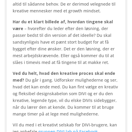
altid til sådanne behov. De er derimod velegnede til
kreative mennesker med et growth mindset.
Har du et klart billede af, hvordan tingene skal
være
– hvorefter du leder efter den løsning, der
passer bedst til din version af det ideelle? Du skal
sandsynligvis have et pænt stort budget for at få
bygget efter dine ønsker. Det er den løsning, der er
mest arbejdskrævende. Eller også kommer du til at
slåes i timevis med at få tingene til at makke ret.
Ved du helt, hvad den kreative proces skal ende
med?
Du går i gang. Udforsker mulighederne og ser,
hvad det kan ende med. Du kan fint vælge en kreativ
og fleksibel designskabelon som DIVI og er du den
kreative, legende type, vil du elske DIVIs sidebygger,
når du lærer den at kende. Du kommer til at bruge
mange timer på at lege med mulighederne.
Vil du med i et kreativt selskab for DIVI-brugere, kan
jeg anbefale
gruppen DIVI lab på Facebook