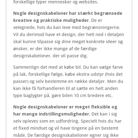
forskellige typer mennesker og websites.
Nogle designskabeloner har stærkt begrænsede
kreative og praktiske muligheder
. De er
velegnede, hvis du kan leve med begrænsningerne.
Vil du derimod have et design, der helt ned i detaljen
skal kunne tilpasse sig dine meget konkrete ideer og
ønsker, er der ikke mange af de færdige
designskabeloner, der vil passe dig.
Sammenlign det med at købe bil. Du kan vælge farve
på lak, forskellige fælge, købe ekstra udstyr (hvis det
passer) og selv bestemme en række detaljer. Men du
kan ikke få forhandleren til at sætte en helt anden
type baglygter på, gøre bilen 10 cm bredere etc.
Nogle designskabeloner er meget fleksible og
har mange indstillingsmuligheder.
Det kan i sig
selv opleves som en udfordring. Specielt hvis du har
et fixed mindset og vil have tingene på en bestemt
måde. De færdige designskabeloner egner sig ikke