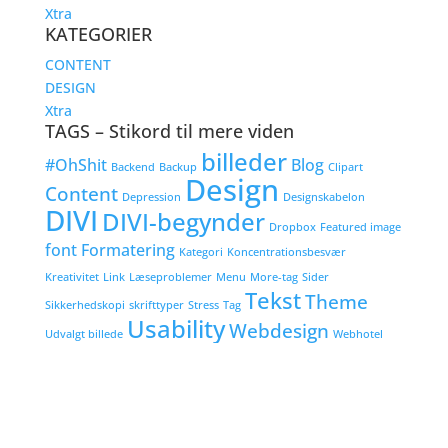
Xtra
KATEGORIER
CONTENT
DESIGN
Xtra
TAGS – Stikord til mere viden
billeder
#OhShit
Blog
Backend
Backup
Clipart
Design
Content
Depression
Designskabelon
DIVI
DIVI-begynder
Dropbox
Featured image
font
Formatering
Kategori
Koncentrationsbesvær
Kreativitet
Link
Læseproblemer
Menu
More-tag
Sider
Tekst
Theme
Sikkerhedskopi
skrifttyper
Stress
Tag
Usability
Webdesign
Udvalgt billede
Webhotel
WP-begynder
Facebook
x
RSS