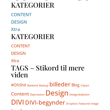
KATEGORIER
CONTENT
DESIGN
Xtra
KATEGORIER
CONTENT
DESIGN
Xtra
TAGS – Stikord til mere
viden
billeder
#OhShit
Blog
Backend
Backup
Clipart
Design
Content
Depression
Designskabelon
DIVI
DIVI-begynder
Dropbox
Featured image