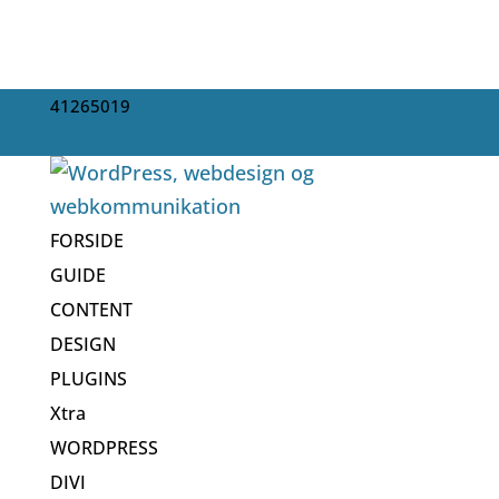
41265019
service@webwoman.dk
WEBWOMAN
FORSIDE
GUIDE
CONTENT
DESIGN
PLUGINS
Xtra
WORDPRESS
DIVI