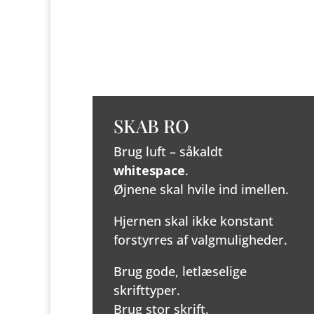
SKAB RO
Brug luft – såkaldt
whitespace
.
Øjnene skal hvile ind imellen.
Hjernen skal ikke konstant
forstyrres af valgmuligheder.
Brug gode, letlæselige
skrifttyper.
Brug stor skrift.