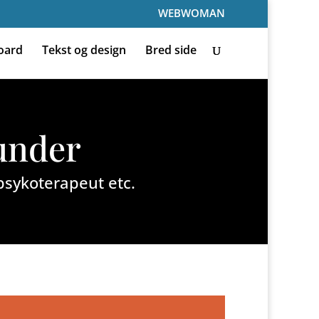
WEBWOMAN
oard
Tekst og design
Bred side
kunder
 psykoterapeut etc.