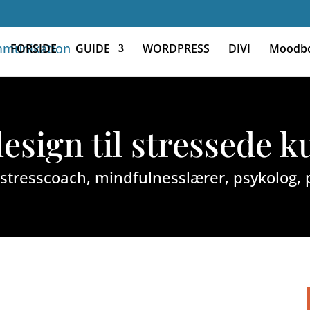
FORSIDE
GUIDE
WORDPRESS
DIVI
Moodb
sign til stressede 
er stresscoach, mindfulnesslærer, psykolog,