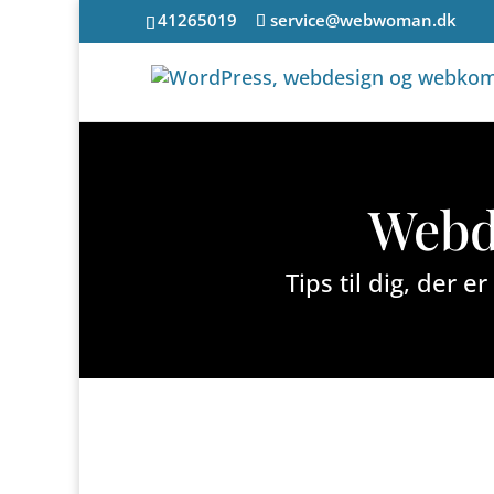
41265019
service@webwoman.dk
Webde
Tips til dig, der 