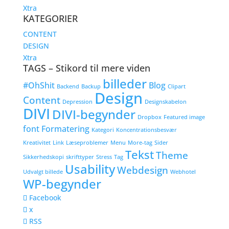
Xtra
KATEGORIER
CONTENT
DESIGN
Xtra
TAGS – Stikord til mere viden
billeder
#OhShit
Blog
Backend
Backup
Clipart
Design
Content
Depression
Designskabelon
DIVI
DIVI-begynder
Dropbox
Featured image
font
Formatering
Kategori
Koncentrationsbesvær
Kreativitet
Link
Læseproblemer
Menu
More-tag
Sider
Tekst
Theme
Sikkerhedskopi
skrifttyper
Stress
Tag
Usability
Webdesign
Udvalgt billede
Webhotel
WP-begynder
Facebook
x
RSS