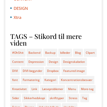
DESIGN
Xtra
TAGS – Stikord til mere
viden
#OhShit
Backend
Backup
billeder
Blog
Clipart
Content
Depression
Design
Designskabelon
DIVI
DIVI-begynder
Dropbox
Featured image
font
Formatering
Kategori
Koncentrationsbesvær
Kreativitet
Link
Læseproblemer
Menu
More-tag
Sider
Sikkerhedskopi
skrifttyper
Stress
Tag