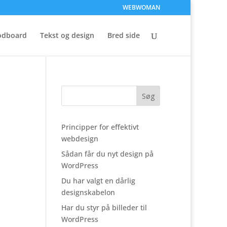
WEBWOMAN
dboard
Tekst og design
Bred side
Principper for effektivt
webdesign
Sådan får du nyt design på
WordPress
Du har valgt en dårlig
designskabelon
Har du styr på billeder til
WordPress