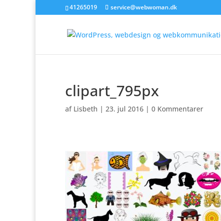
41265019
service@webwoman.dk
clipart_795px
af
Lisbeth
|
23. jul 2016
|
0 Kommentarer